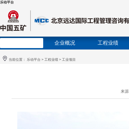
乐动平台
乐动平台
企业概况
工程业绩
乐动平台banner
当前位置：
乐动平台
>
工程业绩
>
工业项目
来源