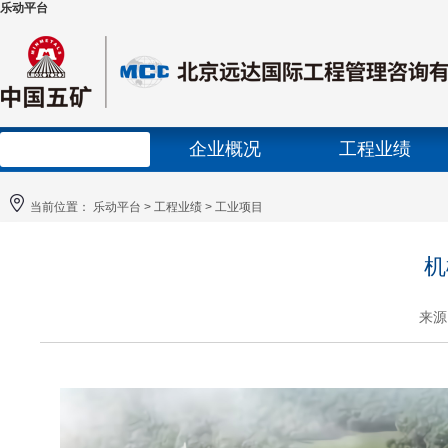
乐动平台
乐动平台
企业概况
工程业绩
乐动平台banner
当前位置：
乐动平台
>
工程业绩
>
工业项目
机
来源