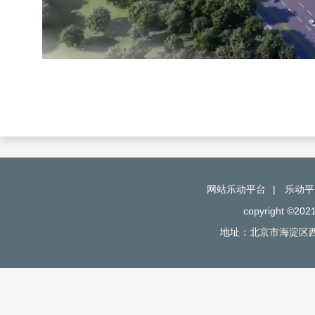
网站乐动平台
|
乐动平
copyright 
地址：北京市海淀区西