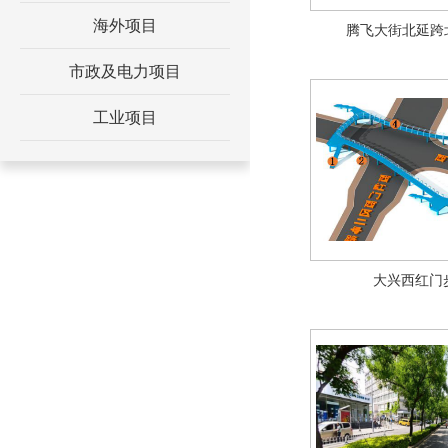
海外项目
腾飞大街北延跨北
市政及电力项目
工业项目
大兴西红门