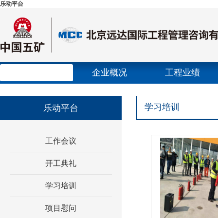
乐动平台
乐动平台
企业概况
工程业绩
乐动平台banner
学习培训
乐动平台
工作会议
开工典礼
学习培训
项目慰问