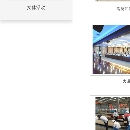
文体活动
消防知
大