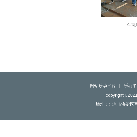
学习
网站乐动平台
|
乐动平
copyright 
地址：北京市海淀区西